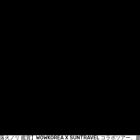
落火ノリ 鑑賞】WOWKOREA X SUNTRAVEL コラボツアー、