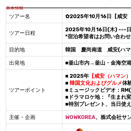
基本情報
ツアー名
✿2025年10月16日【咸安
2025年10月16日(木) -
ツアー日程
*宿泊希望者はお問い合わ
目的地
韓国 慶尚南道 咸安(ハマ
出発地
■釜山市内→釜山・金海空港
■ 2025年
【咸安（ハマン）
■
韓国文化およびグルメ
体
ツアーポイント
■ミュージックビデオ：RM(BT
■ドラマロケ地：『生まれ
■特別プレゼント、当日使
主催・企画
WOWKOREA
、株式会社サ