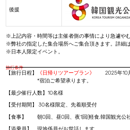
後援
※上記内容・時間等は主催者側の事情により急遽や
※弊社の指定した集合場所へご集合頂きます。詳細
※日本人限定イベント。
旅行条件
【旅行日程】
《日帰りツアープラン》
2025年10月
*宿泊ご希望承ります。
【最少催行人数】10名様
【受付期間】 30名様限定、先着順受付
【食事】 朝0回、昼0回、夜1回(軽食,韓国観光公
【添乗員】 現地係員がお世話します。