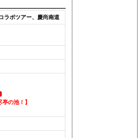
EL コラボツアー、慶尚南道
尽亭の池！】