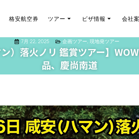
格安航空券
ツアー
ビザ情報
会社
7月 22, 2025
企画ツアー
,
現地発ツアー
ン）落火ノリ 鑑賞ツアー】WOWKOR
品、慶尚南道