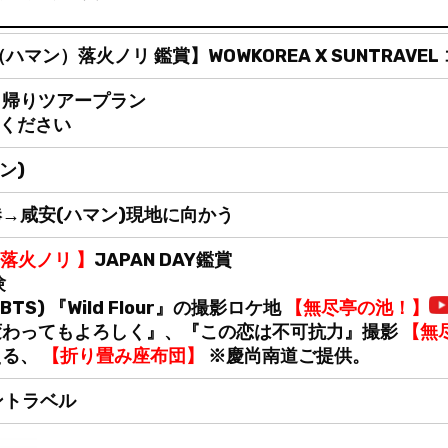
（ハマン）落火ノリ 鑑賞】WOWKOREA X SUNTRAV
--日帰りツアープラン
せください
ン)
→咸安(ハマン)現地に向かう
落火ノリ 】
JAPAN DAY鑑賞
験
S) 『Wild Flour』の撮影ロケ地
【無尽亭の池！】
変わってもよろしく』、『この恋は不可抗力』撮影
【無
える、
【折り畳み座布団】
※慶尚南道ご提供。
ントラベル